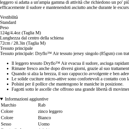
leggero si adatta a un'ampia gamma di attività che richiedono un po' più
efficacemente il sudore e mantenendoti asciutto anche durante le escurs
Vestibilità
Standard
Peso
124g/4.4oz (Taglia M)
Lunghezza dal centro della schiena
72cm / 28.3in (Taglia M)
Tessuto principale
Tessuto principale: Dryflo™ Air tessuto jersey singolo (85gsm) con tra
Il leggero tessuto Dryflo™ Air evacua il sudore, asciuga rapidamen
Rimane fresco anche dopo diversi giorni, grazie al suo trattament
Quando si alza la brezza, il suo cappuccio avvolgente e ben adere
Le solide cuciture micro-attive sono confortevoli a contatto con la
Polsini per il pollice che mantengono le maniche in posizione.
Fagotti sotto le ascelle che offrono una grande libertà di movimen
Informazioni aggiuntive
Marchio
Rab
Colore
zinco leggero
Colore
Bianco
Sesso
Uomo