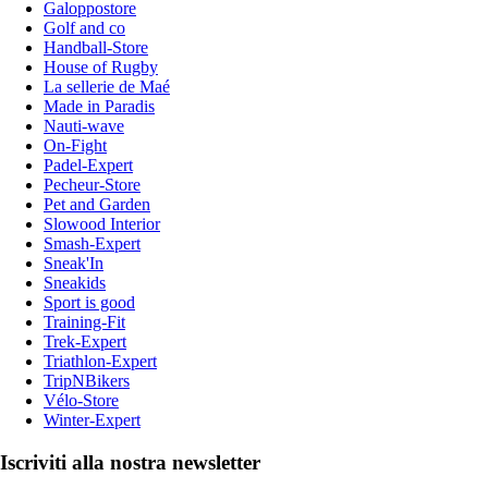
Galoppostore
Golf and co
Handball-Store
House of Rugby
La sellerie de Maé
Made in Paradis
Nauti-wave
On-Fight
Padel-Expert
Pecheur-Store
Pet and Garden
Slowood Interior
Smash-Expert
Sneak'In
Sneakids
Sport is good
Training-Fit
Trek-Expert
Triathlon-Expert
TripNBikers
Vélo-Store
Winter-Expert
Iscriviti alla nostra newsletter