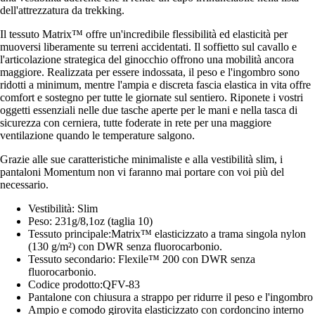
dell'attrezzatura da trekking.
Il tessuto Matrix™ offre un'incredibile flessibilità ed elasticità per
muoversi liberamente su terreni accidentati. Il soffietto sul cavallo e
l'articolazione strategica del ginocchio offrono una mobilità ancora
maggiore. Realizzata per essere indossata, il peso e l'ingombro sono
ridotti a minimum, mentre l'ampia e discreta fascia elastica in vita offre
comfort e sostegno per tutte le giornate sul sentiero. Riponete i vostri
oggetti essenziali nelle due tasche aperte per le mani e nella tasca di
sicurezza con cerniera, tutte foderate in rete per una maggiore
ventilazione quando le temperature salgono.
Grazie alle sue caratteristiche minimaliste e alla vestibilità slim, i
pantaloni Momentum non vi faranno mai portare con voi più del
necessario.
Vestibilità: Slim
Peso: 231g/8,1oz (taglia 10)
Tessuto principale:Matrix™ elasticizzato a trama singola nylon
(130 g/m²) con DWR senza fluorocarbonio.
Tessuto secondario: Flexile™ 200 con DWR senza
fluorocarbonio.
Codice prodotto:QFV-83
Pantalone con chiusura a strappo per ridurre il peso e l'ingombro
Ampio e comodo girovita elasticizzato con cordoncino interno