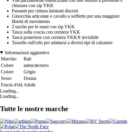
Vita parzialmente elasticizzata con due bottoni a pressione e
chiusura con zip YKK
Passanti per cintura laminati discreti
Ginocchia articolate e cavallo a soffietto per una maggiore
libertà di movimento
2 tasche per le mani con zip YKK
Tasca sulla coscia con cerniera YKK
Tasca posteriore con cerniera YKK® invisibile
Tassello sull'orlo per adattarsi a diversi tipi di calzature
Informazioni aggiuntive
Marchio
Rab
Colore
antracite/nero
Colore
Grigio
Sesso
Donna
Fascia d'età
Adulti
Loading...
Loading...
Tutte le nostre marche
Scopri tutte le nostre marche