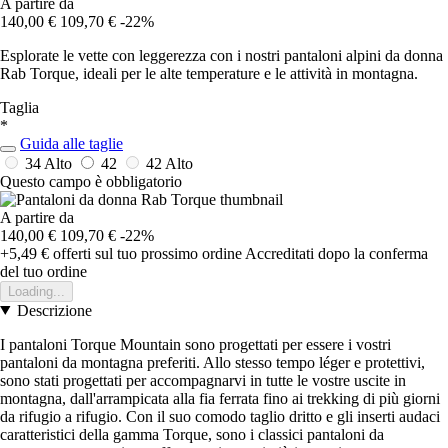
A partire da
140,00 €
109,70 €
-22%
Esplorate le vette con leggerezza con i nostri pantaloni alpini da donna
Rab Torque, ideali per le alte temperature e le attività in montagna.
Taglia
*
Guida alle taglie
34 Alto
42
42 Alto
Questo campo è obbligatorio
A partire da
140,00 €
109,70 €
-22%
+5,49 €
offerti sul tuo prossimo ordine
Accreditati dopo la conferma
del tuo ordine
Loading...
Descrizione
I pantaloni Torque Mountain sono progettati per essere i vostri
pantaloni da montagna preferiti. Allo stesso tempo léger e protettivi,
sono stati progettati per accompagnarvi in tutte le vostre uscite in
montagna, dall'arrampicata alla fia ferrata fino ai trekking di più giorni
da rifugio a rifugio. Con il suo comodo taglio dritto e gli inserti audaci
caratteristici della gamma Torque, sono i classici pantaloni da