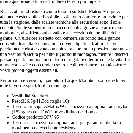
montagna progettati per affrontare i terreni più impervi.
Realizzati in robusto e asciutto tessuto softshell Matrix™ rapide,
altamente estensibile e flessibile, assicurano comfort e protezione per
tutta la stagione, dalle scalate tecniche alle escursioni sotto il sole
cocente. Salite su pendii rocciosi con facilità grazie alle articolazioni
migliorate, al soffietto sul cavallo e all'eccezionale mobilità delle
gambe. Un ulteriore soffietto con cerniera sul fondo delle gambe
consente di adattare i pantaloni a diversi tipi di calzature. La vita
parzialmente elasticizzata con chiusura a bottoni a pressione garantisce
una vestibilità sicura per tutto il giorno in montagna, mentre i discreti
passanti per la cintura consentono di regolare ulteriormente la vita. Le
numerose tasche con cerniera sono ideali per riporre in modo sicuro i
vostri piccoli oggetti essenziali.
Performanti e versatili, i pantaloni Torque Mountain sono ideali per
tutte le vostre spedizioni in montagna.
Vestibilità:Standard
Peso:326,5g/11,5oz (taglia 10)
Tessuto principale:Matrix™ elasticizzato a doppia trama nylon
(182 g/m²) con DWR privo di fluorocarbonio.
Codice prodotto:QFV-95
Tessuto elasticizzato a doppia trama per garantire libertà di
movimento ed eccellente resistenza.