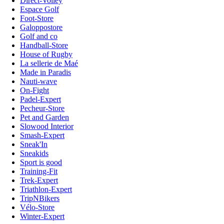
Direct-Volley
Espace Golf
Foot-Store
Galoppostore
Golf and co
Handball-Store
House of Rugby
La sellerie de Maé
Made in Paradis
Nauti-wave
On-Fight
Padel-Expert
Pecheur-Store
Pet and Garden
Slowood Interior
Smash-Expert
Sneak'In
Sneakids
Sport is good
Training-Fit
Trek-Expert
Triathlon-Expert
TripNBikers
Vélo-Store
Winter-Expert