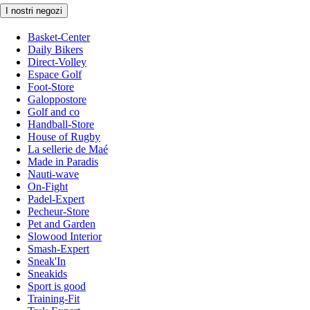
I nostri negozi
Basket-Center
Daily Bikers
Direct-Volley
Espace Golf
Foot-Store
Galoppostore
Golf and co
Handball-Store
House of Rugby
La sellerie de Maé
Made in Paradis
Nauti-wave
On-Fight
Padel-Expert
Pecheur-Store
Pet and Garden
Slowood Interior
Smash-Expert
Sneak'In
Sneakids
Sport is good
Training-Fit