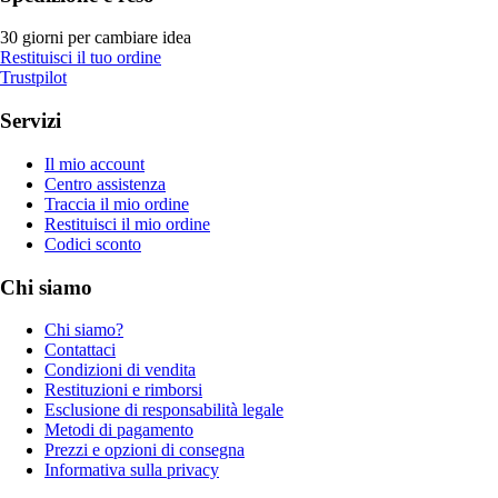
30 giorni per cambiare idea
Restituisci il tuo ordine
Trustpilot
Servizi
Il mio account
Centro assistenza
Traccia il mio ordine
Restituisci il mio ordine
Codici sconto
Chi siamo
Chi siamo?
Contattaci
Condizioni di vendita
Restituzioni e rimborsi
Esclusione di responsabilità legale
Metodi di pagamento
Prezzi e opzioni di consegna
Informativa sulla privacy