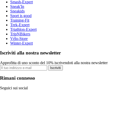
Smash-Expert
Sneak'In
Sneakids
Sport is good
Training-Fit
Trek-Expert
Triathlon-Expert
TripNBikers
Vélo-Store
Winter-Expert
Iscriviti alla nostra newsletter
Approfitta di uno sconto del 10% iscrivendoti alla nostra newsletter
Iscriviti
Rimani connesso
Seguici sui social