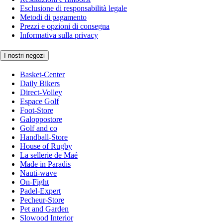
Esclusione di responsabilità legale
Metodi di pagamento
Prezzi e opzioni di consegna
Informativa sulla privacy
I nostri negozi
Basket-Center
Daily Bikers
Direct-Volley
Espace Golf
Foot-Store
Galoppostore
Golf and co
Handball-Store
House of Rugby
La sellerie de Maé
Made in Paradis
Nauti-wave
On-Fight
Padel-Expert
Pecheur-Store
Pet and Garden
Slowood Interior