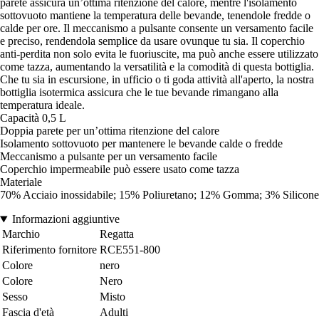
parete assicura un’ottima ritenzione del calore, mentre l'isolamento
sottovuoto mantiene la temperatura delle bevande, tenendole fredde o
calde per ore. Il meccanismo a pulsante consente un versamento facile
e preciso, rendendola semplice da usare ovunque tu sia. Il coperchio
anti-perdita non solo evita le fuoriuscite, ma può anche essere utilizzato
come tazza, aumentando la versatilità e la comodità di questa bottiglia.
Che tu sia in escursione, in ufficio o ti goda attività all'aperto, la nostra
bottiglia isotermica assicura che le tue bevande rimangano alla
temperatura ideale.
Capacità 0,5 L
Doppia parete per un’ottima ritenzione del calore
Isolamento sottovuoto per mantenere le bevande calde o fredde
Meccanismo a pulsante per un versamento facile
Coperchio impermeabile può essere usato come tazza
Materiale
70% Acciaio inossidabile; 15% Poliuretano; 12% Gomma; 3% Silicone
Informazioni aggiuntive
Marchio
Regatta
Riferimento fornitore
RCE551-800
Colore
nero
Colore
Nero
Sesso
Misto
Fascia d'età
Adulti