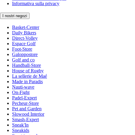
Informativa sulla privacy
I nostri negozi
Basket-Center
Daily Bikers
Direct-Volley
Espace Golf
Foot-Store
Galoppostore
Golf and co
Handball-Store
House of Rugby
La sellerie de Maé
Made in Paradis
Nauti-wave
On-Fight
Padel-Expert
Pecheur-Store
Pet and Garden
Slowood Interior
Smash-Expert
Sneak'In
Sneakids