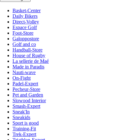
Basket-Center
Daily Bikers
Direct-Volley
Espace Golf
Foot-Store
Galoppostore
Golf and co
Handball-Store
House of Rugby
La sellerie de Maé
Made in Paradis
Nauti-wave
On-Fight
Padel-Expert
Pecheur-Store
Pet and Garden
Slowood Interior
Smash-Expert
Sneak'In
Sneakids
Sport is good
Training-Fit
Trek-Expert
Triathlon-Expert