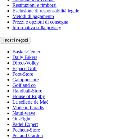
Restituzioni e rimborsi
Esclusione di responsabilità legale
Metodi di pagamento
Prezzi e opzioni di consegna
Informativa sulla privacy
I nostri negozi
Basket-Center
Daily Bikers
Direct-Volley
Espace Golf
Foot-Store
Galoppostore
Golf and co
Handball-Store
House of Rugby
La sellerie de Maé
Made in Paradis
Nauti-wave
On-Fight
Padel-Expert
Pecheur-Store
Pet and Garden