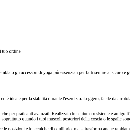
l tuo ordine
blato gli accessori di yoga più essenziali per farti sentire al sicuro e go
 è ideale per la stabilità durante l'esercizio. Leggero, facile da arroto
che per praticanti avanzati. Realizzato in schiuma resistente e antigraffi
 soprattutto quando i tuoi muscoli posteriori della coscia o le spalle sono
e le posizioni e le tecniche di equilibrio, ma si trasforma anche rapidam