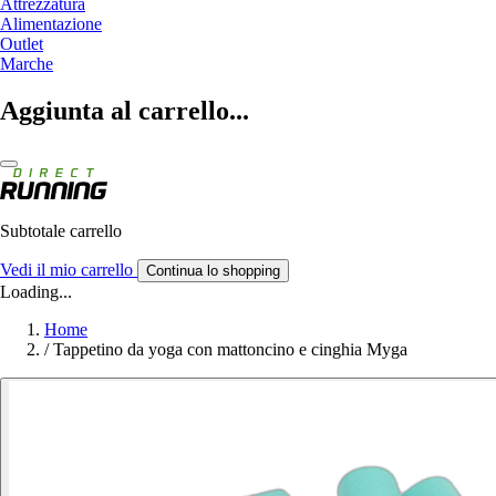
Attrezzatura
Alimentazione
Outlet
Marche
Aggiunta al carrello...
Subtotale carrello
Vedi il mio carrello
Continua lo shopping
Loading...
Home
/
Tappetino da yoga con mattoncino e cinghia Myga