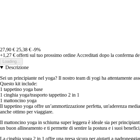
27,90 €
25,38 €
-9%
+1,27 €
offerti sul tuo prossimo ordine
Accreditati dopo la conferma de
Loading...
Descrizione
Sei un principiante nel yoga? Il nostro team di yogi ha attentamente assem
Questo kit include:
1 tappetino yoga base
1 cinghia yoga/trasporto tappetino 2 in 1
1 mattoncino yoga
Il tappetino yoga offre un’ammortizzazione perfetta, un'aderenza media ed
anche ottimo per viaggiare.
Il mattoncino yoga in schiuma super leggera è ideale sia per principianti 
un buon allineamento e ti permette di sentire la postura e i suoi benefici,
La cinghia yoga 2 in 1 offre una presa sicura per aiutarti a padroneggiar