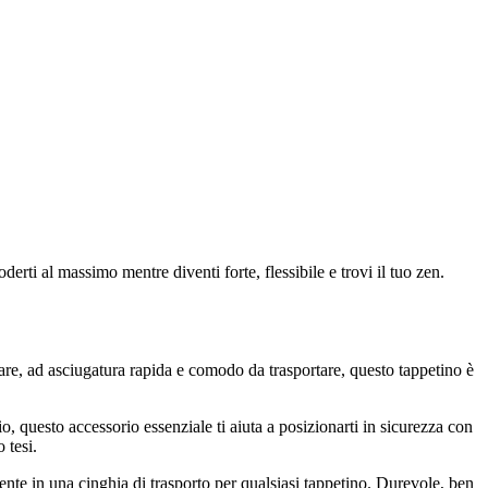
derti al massimo mentre diventi forte, flessibile e trovi il tuo zen.
lare, ad asciugatura rapida e comodo da trasportare, questo tappetino è
o, questo accessorio essenziale ti aiuta a posizionarti in sicurezza con
 tesi.
ente in una cinghia di trasporto per qualsiasi tappetino. Durevole, ben