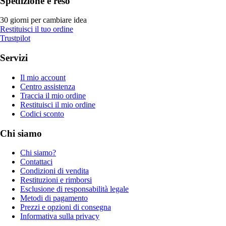
Spedizione e reso
30 giorni per cambiare idea
Restituisci il tuo ordine
Trustpilot
Servizi
Il mio account
Centro assistenza
Traccia il mio ordine
Restituisci il mio ordine
Codici sconto
Chi siamo
Chi siamo?
Contattaci
Condizioni di vendita
Restituzioni e rimborsi
Esclusione di responsabilità legale
Metodi di pagamento
Prezzi e opzioni di consegna
Informativa sulla privacy