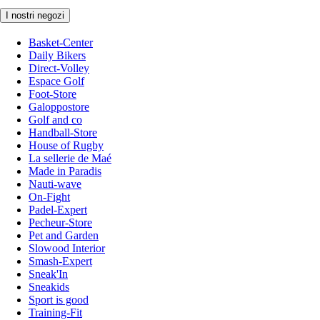
I nostri negozi
Basket-Center
Daily Bikers
Direct-Volley
Espace Golf
Foot-Store
Galoppostore
Golf and co
Handball-Store
House of Rugby
La sellerie de Maé
Made in Paradis
Nauti-wave
On-Fight
Padel-Expert
Pecheur-Store
Pet and Garden
Slowood Interior
Smash-Expert
Sneak'In
Sneakids
Sport is good
Training-Fit