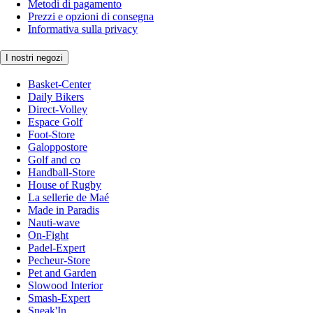
Metodi di pagamento
Prezzi e opzioni di consegna
Informativa sulla privacy
I nostri negozi
Basket-Center
Daily Bikers
Direct-Volley
Espace Golf
Foot-Store
Galoppostore
Golf and co
Handball-Store
House of Rugby
La sellerie de Maé
Made in Paradis
Nauti-wave
On-Fight
Padel-Expert
Pecheur-Store
Pet and Garden
Slowood Interior
Smash-Expert
Sneak'In