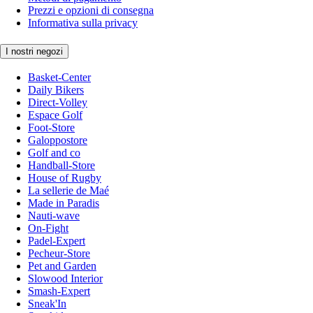
Prezzi e opzioni di consegna
Informativa sulla privacy
I nostri negozi
Basket-Center
Daily Bikers
Direct-Volley
Espace Golf
Foot-Store
Galoppostore
Golf and co
Handball-Store
House of Rugby
La sellerie de Maé
Made in Paradis
Nauti-wave
On-Fight
Padel-Expert
Pecheur-Store
Pet and Garden
Slowood Interior
Smash-Expert
Sneak'In