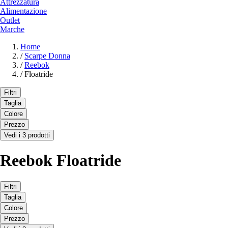
Attrezzatura
Alimentazione
Outlet
Marche
Home
/
Scarpe Donna
/
Reebok
/
Floatride
Filtri
Taglia
Colore
Prezzo
Vedi i 3 prodotti
Reebok Floatride
Filtri
Taglia
Colore
Prezzo