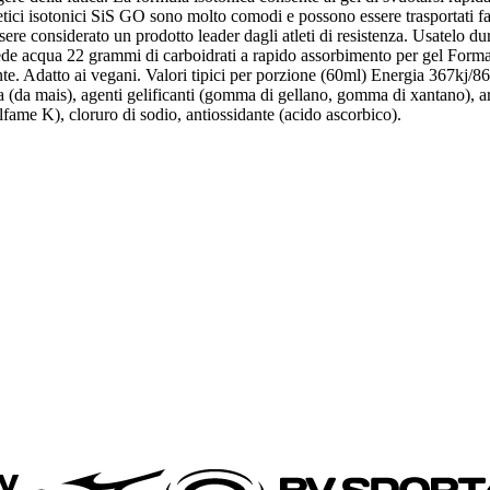
getici isotonici SiS GO sono molto comodi e possono essere trasportati f
 considerato un prodotto leader dagli atleti di resistenza. Usatelo durant
hiede acqua 22 grammi di carboidrati a rapido assorbimento per gel For
te. Adatto ai vegani. Valori tipici per porzione (60ml) Energia 367kj/86
(da mais), agenti gelificanti (gomma di gellano, gomma di xantano), aroma
lfame K), cloruro di sodio, antiossidante (acido ascorbico).