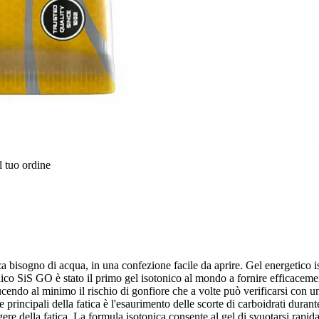
l tuo ordine
a bisogno di acqua, in una confezione facile da aprire. Gel energetico i
nico SiS GO è stato il primo gel isotonico al mondo a fornire efficacemen
ducendo al minimo il rischio di gonfiore che a volte può verificarsi con
principali della fatica è l'esaurimento delle scorte di carboidrati durant
nsorgere della fatica. La formula isotonica consente al gel di svuotarsi ra