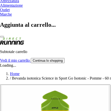
Attrezzatura
Alimentazione
Outlet
Marche
Aggiunta al carrello...
Subtotale carrello
Vedi il mio carrello
Continua lo shopping
Loading...
Home
/
Bevanda isotonica Science in Sport Go Isotonic - Pomme - 60 