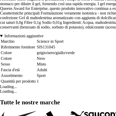
stomaco per diluire il gel, fornendo così una rapida energia. I gel ener
Queens Award for Enterprise, questo prodotto innovativo continua a essere
Caratteristiche principali Formulazione veramente isotonica - non ric
confezione Gel di maltodestrina aromatizzato con aggiunta di dolcifican
cui saturi 0,0g Fibre 0,1g Sodio 0,01g Ingredienti: Acqua, maltodestrina 
conservanti (benzoato di sodio, sorbato di potassio), edulcorante (acesu
Informazioni aggiuntive
Marchio
Science in Sport
Riferimento fornitore
SIS131045
Colore
grigio/nero/giallo/verde
Colore
Nero
Sesso
Misto
Fascia d'età
Adulti
Assortimento
Sport
Quantità per prodotto
1
Loading...
Loading...
Tutte le nostre marche