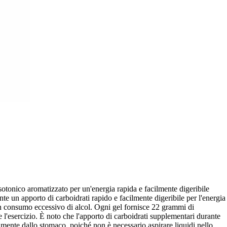
sotonico aromatizzato per un'energia rapida e facilmente digeribile
te un apporto di carboidrati rapido e facilmente digeribile per l'energia
 un consumo eccessivo di alcol. Ogni gel fornisce 22 grammi di
e l'esercizio. È noto che l'apporto di carboidrati supplementari durante
pidamente dallo stomaco, poiché non è necessario aspirare liquidi nello