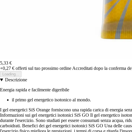
5,33 €
+0,27 €
offerti sul tuo prossimo ordine
Accreditati dopo la conferma de
Loading...
Descrizione
Energia rapida e facilmente digeribile
il primo gel energetico isotonico al mondo.
I gel energetici SiS Orange forniscono una rapida carica di energia senz
Informazioni sui gel energetici isotonici SiS GO Il gel energetico isoto
durante l'esercizio. Sono studiati per essere consumati senza acqua, ri
carboidrati. Benefici dei gel energetici isotonici SiS GO Una delle cause 
l'esercizio fisico migliora le prestazioni, i tempi di corsa e ritarda l'i