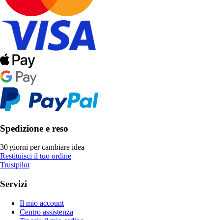
Spedizione e reso
30 giorni per cambiare idea
Restituisci il tuo ordine
Trustpilot
Servizi
Il mio account
Centro assistenza