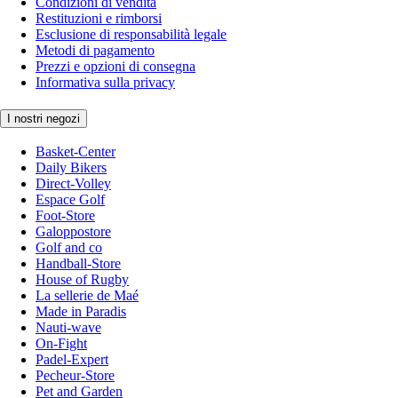
Condizioni di vendita
Restituzioni e rimborsi
Esclusione di responsabilità legale
Metodi di pagamento
Prezzi e opzioni di consegna
Informativa sulla privacy
I nostri negozi
Basket-Center
Daily Bikers
Direct-Volley
Espace Golf
Foot-Store
Galoppostore
Golf and co
Handball-Store
House of Rugby
La sellerie de Maé
Made in Paradis
Nauti-wave
On-Fight
Padel-Expert
Pecheur-Store
Pet and Garden