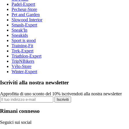
Padel-Expert
Pecheur-Store
Pet and Garden
Slowood Interior
Smash-Expert
Sneak'In
Sneakids
Sport is good
Training-Fit
Trek-Expert
Triathlon-Expert
TripNBikers
Vélo-Store
Winter-Expert
Iscriviti alla nostra newsletter
Approfitta di uno sconto del 10% iscrivendoti alla nostra newsletter
Iscriviti
Rimani connesso
Seguici sui social