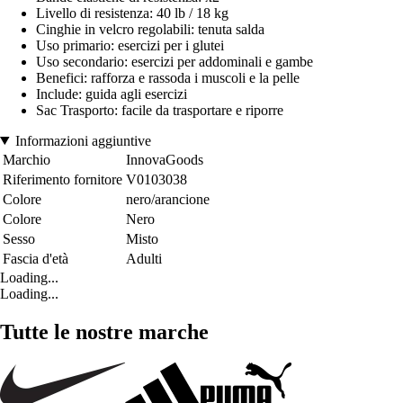
Livello di resistenza: 40 lb / 18 kg
Cinghie in velcro regolabili: tenuta salda
Uso primario: esercizi per i glutei
Uso secondario: esercizi per addominali e gambe
Benefici: rafforza e rassoda i muscoli e la pelle
Include: guida agli esercizi
Sac Trasporto: facile da trasportare e riporre
Informazioni aggiuntive
Marchio
InnovaGoods
Riferimento fornitore
V0103038
Colore
nero/arancione
Colore
Nero
Sesso
Misto
Fascia d'età
Adulti
Loading...
Loading...
Tutte le nostre marche