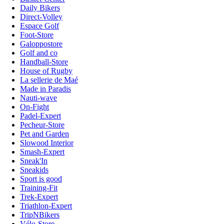
Daily Bikers
Direct-Volley
Espace Golf
Foot-Store
Galoppostore
Golf and co
Handball-Store
House of Rugby
La sellerie de Maé
Made in Paradis
Nauti-wave
On-Fight
Padel-Expert
Pecheur-Store
Pet and Garden
Slowood Interior
Smash-Expert
Sneak'In
Sneakids
Sport is good
Training-Fit
Trek-Expert
Triathlon-Expert
TripNBikers
Vélo-Store