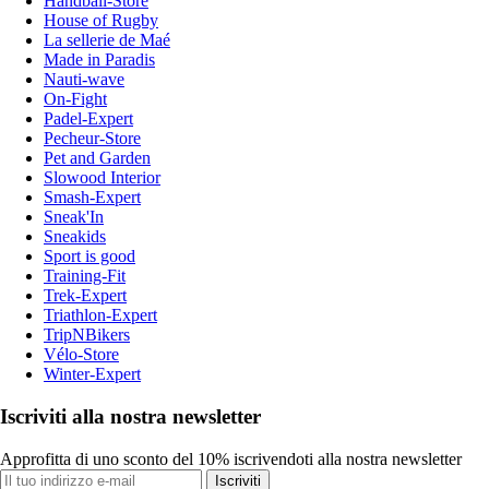
Handball-Store
House of Rugby
La sellerie de Maé
Made in Paradis
Nauti-wave
On-Fight
Padel-Expert
Pecheur-Store
Pet and Garden
Slowood Interior
Smash-Expert
Sneak'In
Sneakids
Sport is good
Training-Fit
Trek-Expert
Triathlon-Expert
TripNBikers
Vélo-Store
Winter-Expert
Iscriviti alla nostra newsletter
Approfitta di uno sconto del 10% iscrivendoti alla nostra newsletter
Iscriviti