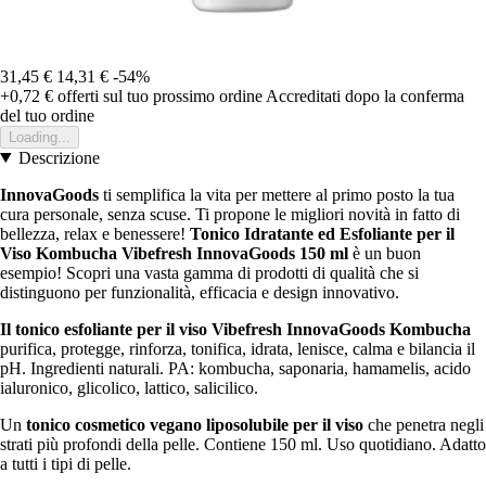
31,45 €
14,31 €
-54%
+0,72 €
offerti sul tuo prossimo ordine
Accreditati dopo la conferma
del tuo ordine
Loading...
Descrizione
InnovaGoods
ti semplifica la vita per mettere al primo posto la tua
cura personale, senza scuse. Ti propone le migliori novità in fatto di
bellezza, relax e benessere!
Tonico Idratante ed Esfoliante per il
Viso Kombucha Vibefresh InnovaGoods 150 ml
è un buon
esempio! Scopri una vasta gamma di prodotti di qualità che si
distinguono per funzionalità, efficacia e design innovativo.
Il tonico esfoliante per il viso Vibefresh InnovaGoods Kombucha
purifica, protegge, rinforza, tonifica, idrata, lenisce, calma e bilancia il
pH. Ingredienti naturali. PA: kombucha, saponaria, hamamelis, acido
ialuronico, glicolico, lattico, salicilico.
Un
tonico cosmetico vegano liposolubile per il viso
che penetra negli
strati più profondi della pelle. Contiene 150 ml. Uso quotidiano. Adatto
a tutti i tipi di pelle.