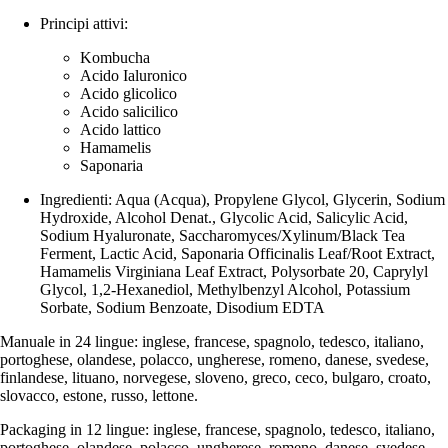
Principi attivi:
Kombucha
Acido Ialuronico
Acido glicolico
Acido salicilico
Acido lattico
Hamamelis
Saponaria
Ingredienti: Aqua (Acqua), Propylene Glycol, Glycerin, Sodium
Hydroxide, Alcohol Denat., Glycolic Acid, Salicylic Acid,
Sodium Hyaluronate, Saccharomyces/Xylinum/Black Tea
Ferment, Lactic Acid, Saponaria Officinalis Leaf/Root Extract,
Hamamelis Virginiana Leaf Extract, Polysorbate 20, Caprylyl
Glycol, 1,2-Hexanediol, Methylbenzyl Alcohol, Potassium
Sorbate, Sodium Benzoate, Disodium EDTA
Manuale in 24 lingue: inglese, francese, spagnolo, tedesco, italiano,
portoghese, olandese, polacco, ungherese, romeno, danese, svedese,
finlandese, lituano, norvegese, sloveno, greco, ceco, bulgaro, croato,
slovacco, estone, russo, lettone.
Packaging in 12 lingue: inglese, francese, spagnolo, tedesco, italiano,
portoghese, olandese, polacco, ungherese, romeno, danese, svedese.