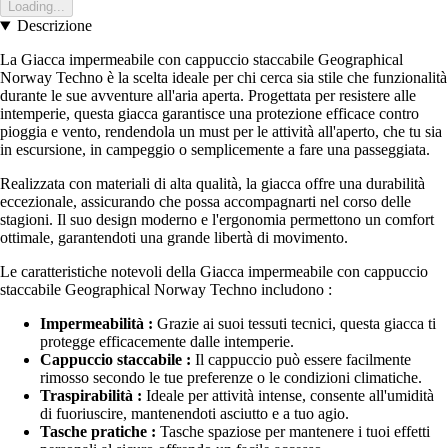
Loading...
Descrizione
La Giacca impermeabile con cappuccio staccabile Geographical
Norway Techno è la scelta ideale per chi cerca sia stile che funzionalità
durante le sue avventure all'aria aperta. Progettata per resistere alle
intemperie, questa giacca garantisce una protezione efficace contro
pioggia e vento, rendendola un must per le attività all'aperto, che tu sia
in escursione, in campeggio o semplicemente a fare una passeggiata.
Realizzata con materiali di alta qualità, la giacca offre una durabilità
eccezionale, assicurando che possa accompagnarti nel corso delle
stagioni. Il suo design moderno e l'ergonomia permettono un comfort
ottimale, garantendoti una grande libertà di movimento.
Le caratteristiche notevoli della Giacca impermeabile con cappuccio
staccabile Geographical Norway Techno includono :
Impermeabilità :
Grazie ai suoi tessuti tecnici, questa giacca ti
protegge efficacemente dalle intemperie.
Cappuccio staccabile :
Il cappuccio può essere facilmente
rimosso secondo le tue preferenze o le condizioni climatiche.
Traspirabilità :
Ideale per attività intense, consente all'umidità
di fuoriuscire, mantenendoti asciutto e a tuo agio.
Tasche pratiche :
Tasche spaziose per mantenere i tuoi effetti