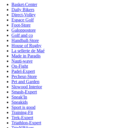
Basket-Center
Daily Bikers
Direct-Volley
Espace Golf
Foot-Store
Galoppostore
Golf and co
Handball-Store
House of Rugby
La sellerie de Maé
Made in Paradis
Nauti-wave
On-Fight
Padel-Expert
Pecheur-Store
Pet and Garden
Slowood Interior
Smash-Expert
Sneak'In
Sneakids
Sport is good
Training-Fit
Trek-Expert
Triathlon-Expert
TripNBikers