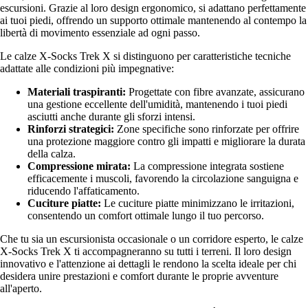
escursioni. Grazie al loro design ergonomico, si adattano perfettamente
ai tuoi piedi, offrendo un supporto ottimale mantenendo al contempo la
libertà di movimento essenziale ad ogni passo.
Le calze X-Socks Trek X si distinguono per caratteristiche tecniche
adattate alle condizioni più impegnative:
Materiali traspiranti:
Progettate con fibre avanzate, assicurano
una gestione eccellente dell'umidità, mantenendo i tuoi piedi
asciutti anche durante gli sforzi intensi.
Rinforzi strategici:
Zone specifiche sono rinforzate per offrire
una protezione maggiore contro gli impatti e migliorare la durata
della calza.
Compressione mirata:
La compressione integrata sostiene
efficacemente i muscoli, favorendo la circolazione sanguigna e
riducendo l'affaticamento.
Cuciture piatte:
Le cuciture piatte minimizzano le irritazioni,
consentendo un comfort ottimale lungo il tuo percorso.
Che tu sia un escursionista occasionale o un corridore esperto, le calze
X-Socks Trek X ti accompagneranno su tutti i terreni. Il loro design
innovativo e l'attenzione ai dettagli le rendono la scelta ideale per chi
desidera unire prestazioni e comfort durante le proprie avventure
all'aperto.