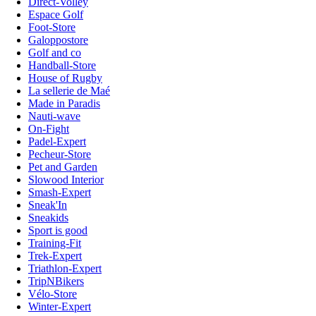
Direct-Volley
Espace Golf
Foot-Store
Galoppostore
Golf and co
Handball-Store
House of Rugby
La sellerie de Maé
Made in Paradis
Nauti-wave
On-Fight
Padel-Expert
Pecheur-Store
Pet and Garden
Slowood Interior
Smash-Expert
Sneak'In
Sneakids
Sport is good
Training-Fit
Trek-Expert
Triathlon-Expert
TripNBikers
Vélo-Store
Winter-Expert