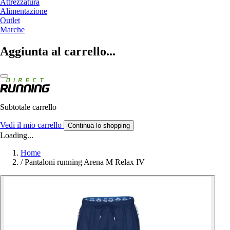
Attrezzatura
Alimentazione
Outlet
Marche
Aggiunta al carrello...
Subtotale carrello
Vedi il mio carrello
Continua lo shopping
Loading...
Home
/
Pantaloni running Arena M Relax IV