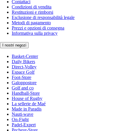
Contattaci
Condizioni di vendita
Restituzioni e rimborsi
Esclusione di responsabilità legale
Metodi di pagamento
Prezzi e opzioni di consegna
Informativa sulla privacy
I nostri negozi
Basket-Center
Daily Bikers
Direct-Volley
Espace Golf
Foot-Store
Galoppostore
Golf and co
Handball-Store
House of Rugby
La sellerie de Maé
Made in Paradis
Nauti-wave
On-Fight
Padel-Expert
Pecheur-Store