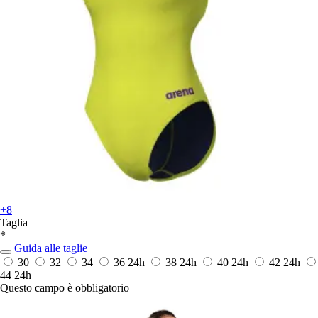
+8
Taglia
*
Guida alle taglie
30
32
34
36
24h
38
24h
40
24h
42
24h
44
24h
Questo campo è obbligatorio