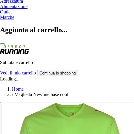
Attrezzatura
Alimentazione
Outlet
Marche
Aggiunta al carrello...
Subtotale carrello
Vedi il mio carrello
Continua lo shopping
Loading...
Home
/
Maglietta Newline base cool