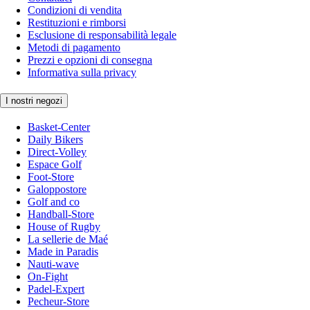
Condizioni di vendita
Restituzioni e rimborsi
Esclusione di responsabilità legale
Metodi di pagamento
Prezzi e opzioni di consegna
Informativa sulla privacy
I nostri negozi
Basket-Center
Daily Bikers
Direct-Volley
Espace Golf
Foot-Store
Galoppostore
Golf and co
Handball-Store
House of Rugby
La sellerie de Maé
Made in Paradis
Nauti-wave
On-Fight
Padel-Expert
Pecheur-Store