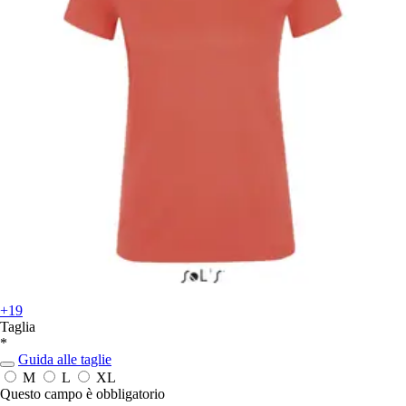
+19
Taglia
*
Guida alle taglie
M
L
XL
Questo campo è obbligatorio