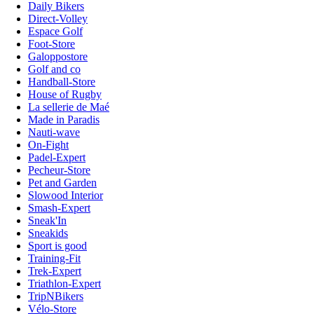
Daily Bikers
Direct-Volley
Espace Golf
Foot-Store
Galoppostore
Golf and co
Handball-Store
House of Rugby
La sellerie de Maé
Made in Paradis
Nauti-wave
On-Fight
Padel-Expert
Pecheur-Store
Pet and Garden
Slowood Interior
Smash-Expert
Sneak'In
Sneakids
Sport is good
Training-Fit
Trek-Expert
Triathlon-Expert
TripNBikers
Vélo-Store