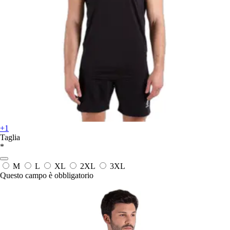
+1
Taglia
*
M
L
XL
2XL
3XL
Questo campo è obbligatorio