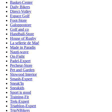
Basket-Center
Daily Bikers
Direct-Volley
Espace Golf
Foot-Store
Galoppostore
Golf and co
Handball-Store
House of Rugby
La sellerie de Maé
Made in Paradis
Nauti-wave
On-Fight
Padel-Expert
Pecheur-Store
Pet and Garden
Slowood Interior
Smash-Expert
Sneak'In
Sneakids
Sport is good
Training-Fit
Trek-Expert
Triathlon-Expert
TripNBikers