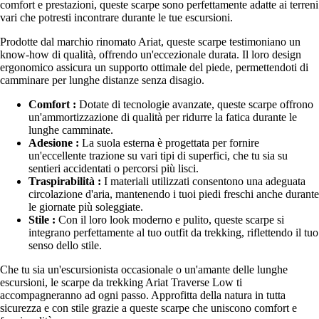
comfort e prestazioni, queste scarpe sono perfettamente adatte ai terreni
vari che potresti incontrare durante le tue escursioni.
Prodotte dal marchio rinomato Ariat, queste scarpe testimoniano un
know-how di qualità, offrendo un'eccezionale durata. Il loro design
ergonomico assicura un supporto ottimale del piede, permettendoti di
camminare per lunghe distanze senza disagio.
Comfort :
Dotate di tecnologie avanzate, queste scarpe offrono
un'ammortizzazione di qualità per ridurre la fatica durante le
lunghe camminate.
Adesione :
La suola esterna è progettata per fornire
un'eccellente trazione su vari tipi di superfici, che tu sia su
sentieri accidentati o percorsi più lisci.
Traspirabilità :
I materiali utilizzati consentono una adeguata
circolazione d'aria, mantenendo i tuoi piedi freschi anche durante
le giornate più soleggiate.
Stile :
Con il loro look moderno e pulito, queste scarpe si
integrano perfettamente al tuo outfit da trekking, riflettendo il tuo
senso dello stile.
Che tu sia un'escursionista occasionale o un'amante delle lunghe
escursioni, le scarpe da trekking Ariat Traverse Low ti
accompagneranno ad ogni passo. Approfitta della natura in tutta
sicurezza e con stile grazie a queste scarpe che uniscono comfort e