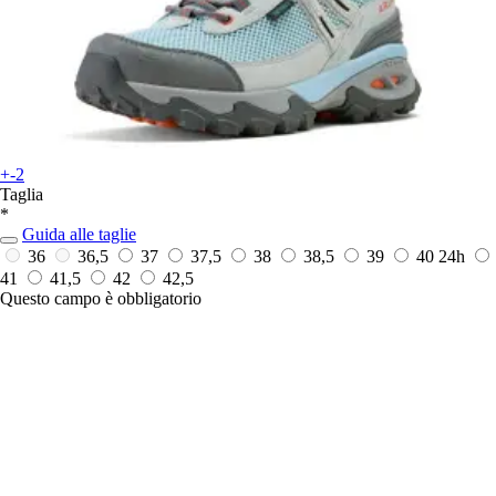
+-2
Taglia
*
Guida alle taglie
36
36,5
37
37,5
38
38,5
39
40
24h
41
41,5
42
42,5
Questo campo è obbligatorio