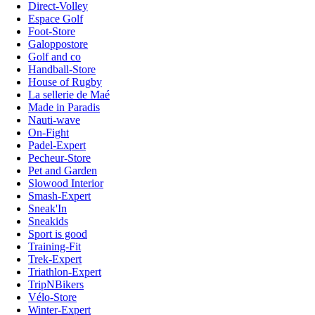
Direct-Volley
Espace Golf
Foot-Store
Galoppostore
Golf and co
Handball-Store
House of Rugby
La sellerie de Maé
Made in Paradis
Nauti-wave
On-Fight
Padel-Expert
Pecheur-Store
Pet and Garden
Slowood Interior
Smash-Expert
Sneak'In
Sneakids
Sport is good
Training-Fit
Trek-Expert
Triathlon-Expert
TripNBikers
Vélo-Store
Winter-Expert