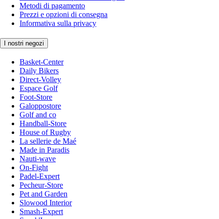
Metodi di pagamento
Prezzi e opzioni di consegna
Informativa sulla privacy
I nostri negozi
Basket-Center
Daily Bikers
Direct-Volley
Espace Golf
Foot-Store
Galoppostore
Golf and co
Handball-Store
House of Rugby
La sellerie de Maé
Made in Paradis
Nauti-wave
On-Fight
Padel-Expert
Pecheur-Store
Pet and Garden
Slowood Interior
Smash-Expert