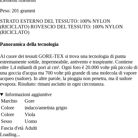
Elementi riflettenti
Peso: 201 grammi
STRATO ESTERNO DEL TESSUTO: 100% NYLON
(RICICLATO) ROVESCIO DEL TESSUTO: 100% NYLON
(RICICLATO)
Panoramica della tecnologia
Al cuore dei tessuti GORE-TEX si trova una tecnologia di punta
estremamente sottile, impermeabile, antivento e traspirante. Contiene
oltre 1,4 miliardi di pori al cm². Ogni foro è 20.000 volte più piccolo di
una goccia d'acqua ma 700 volte più grande di una molecola di vapore
acqueo (sudore). In altre parole, la pioggia non penetra, ma il sudore
evapora. Risultato: rimani asciutto in ogni circostanza.
Informazioni aggiuntive
Marchio
Gore
Colore
indaco/ametista grigio
Colore
Viola
Sesso
Uomo
Fascia d'età
Adulti
Loading...