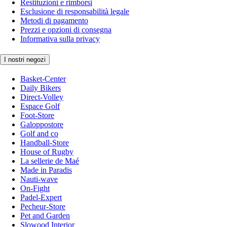
Restituzioni e rimborsi
Esclusione di responsabilità legale
Metodi di pagamento
Prezzi e opzioni di consegna
Informativa sulla privacy
I nostri negozi
Basket-Center
Daily Bikers
Direct-Volley
Espace Golf
Foot-Store
Galoppostore
Golf and co
Handball-Store
House of Rugby
La sellerie de Maé
Made in Paradis
Nauti-wave
On-Fight
Padel-Expert
Pecheur-Store
Pet and Garden
Slowood Interior