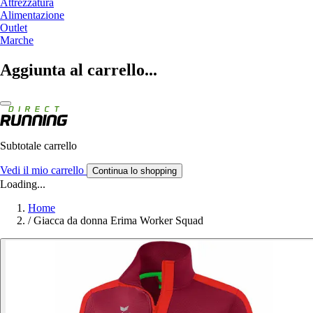
Attrezzatura
Alimentazione
Outlet
Marche
Aggiunta al carrello...
Subtotale carrello
Vedi il mio carrello
Continua lo shopping
Loading...
Home
/
Giacca da donna Erima Worker Squad