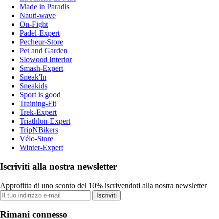
Made in Paradis
Nauti-wave
On-Fight
Padel-Expert
Pecheur-Store
Pet and Garden
Slowood Interior
Smash-Expert
Sneak'In
Sneakids
Sport is good
Training-Fit
Trek-Expert
Triathlon-Expert
TripNBikers
Vélo-Store
Winter-Expert
Iscriviti alla nostra newsletter
Approfitta di uno sconto del 10% iscrivendoti alla nostra newsletter
Iscriviti
Rimani connesso