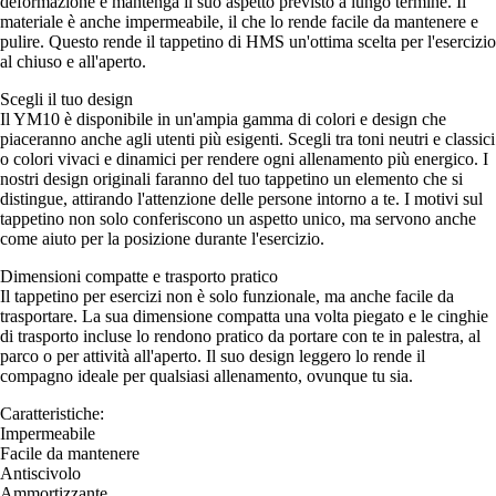
deformazione e mantenga il suo aspetto previsto a lungo termine. Il
materiale è anche impermeabile, il che lo rende facile da mantenere e
pulire. Questo rende il tappetino di HMS un'ottima scelta per l'esercizio
al chiuso e all'aperto.
Scegli il tuo design
Il YM10 è disponibile in un'ampia gamma di colori e design che
piaceranno anche agli utenti più esigenti. Scegli tra toni neutri e classici
o colori vivaci e dinamici per rendere ogni allenamento più energico. I
nostri design originali faranno del tuo tappetino un elemento che si
distingue, attirando l'attenzione delle persone intorno a te. I motivi sul
tappetino non solo conferiscono un aspetto unico, ma servono anche
come aiuto per la posizione durante l'esercizio.
Dimensioni compatte e trasporto pratico
Il tappetino per esercizi non è solo funzionale, ma anche facile da
trasportare. La sua dimensione compatta una volta piegato e le cinghie
di trasporto incluse lo rendono pratico da portare con te in palestra, al
parco o per attività all'aperto. Il suo design leggero lo rende il
compagno ideale per qualsiasi allenamento, ovunque tu sia.
Caratteristiche:
Impermeabile
Facile da mantenere
Antiscivolo
Ammortizzante