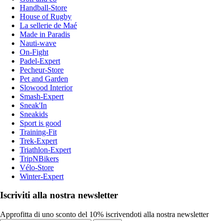
Handball-Store
House of Rugby
La sellerie de Maé
Made in Paradis
Nauti-wave
On-Fight
Padel-Expert
Pecheur-Store
Pet and Garden
Slowood Interior
Smash-Expert
Sneak'In
Sneakids
Sport is good
Training-Fit
Trek-Expert
Triathlon-Expert
TripNBikers
Vélo-Store
Winter-Expert
Iscriviti alla nostra newsletter
Approfitta di uno sconto del 10% iscrivendoti alla nostra newsletter