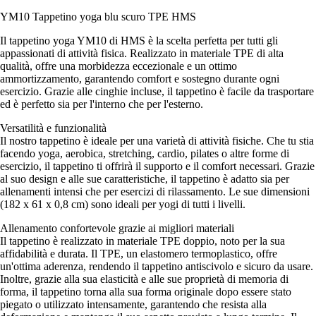
YM10 Tappetino yoga blu scuro TPE HMS
Il tappetino yoga YM10 di HMS è la scelta perfetta per tutti gli
appassionati di attività fisica. Realizzato in materiale TPE di alta
qualità, offre una morbidezza eccezionale e un ottimo
ammortizzamento, garantendo comfort e sostegno durante ogni
esercizio. Grazie alle cinghie incluse, il tappetino è facile da trasportare
ed è perfetto sia per l'interno che per l'esterno.
Versatilità e funzionalità
Il nostro tappetino è ideale per una varietà di attività fisiche. Che tu stia
facendo yoga, aerobica, stretching, cardio, pilates o altre forme di
esercizio, il tappetino ti offrirà il supporto e il comfort necessari. Grazie
al suo design e alle sue caratteristiche, il tappetino è adatto sia per
allenamenti intensi che per esercizi di rilassamento. Le sue dimensioni
(182 x 61 x 0,8 cm) sono ideali per yogi di tutti i livelli.
Allenamento confortevole grazie ai migliori materiali
Il tappetino è realizzato in materiale TPE doppio, noto per la sua
affidabilità e durata. Il TPE, un elastomero termoplastico, offre
un'ottima aderenza, rendendo il tappetino antiscivolo e sicuro da usare.
Inoltre, grazie alla sua elasticità e alle sue proprietà di memoria di
forma, il tappetino torna alla sua forma originale dopo essere stato
piegato o utilizzato intensamente, garantendo che resista alla