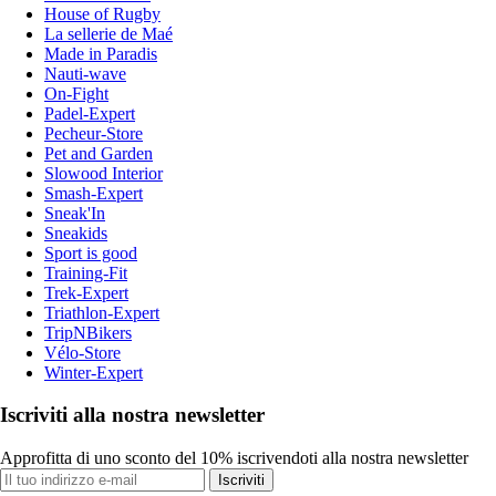
House of Rugby
La sellerie de Maé
Made in Paradis
Nauti-wave
On-Fight
Padel-Expert
Pecheur-Store
Pet and Garden
Slowood Interior
Smash-Expert
Sneak'In
Sneakids
Sport is good
Training-Fit
Trek-Expert
Triathlon-Expert
TripNBikers
Vélo-Store
Winter-Expert
Iscriviti alla nostra newsletter
Approfitta di uno sconto del 10% iscrivendoti alla nostra newsletter
Iscriviti