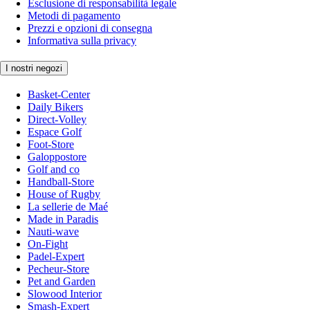
Esclusione di responsabilità legale
Metodi di pagamento
Prezzi e opzioni di consegna
Informativa sulla privacy
I nostri negozi
Basket-Center
Daily Bikers
Direct-Volley
Espace Golf
Foot-Store
Galoppostore
Golf and co
Handball-Store
House of Rugby
La sellerie de Maé
Made in Paradis
Nauti-wave
On-Fight
Padel-Expert
Pecheur-Store
Pet and Garden
Slowood Interior
Smash-Expert