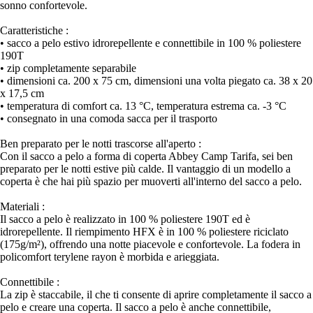
sonno confortevole.
Caratteristiche :
• sacco a pelo estivo idrorepellente e connettibile in 100 % poliestere
190T
• zip completamente separabile
• dimensioni ca. 200 x 75 cm, dimensioni una volta piegato ca. 38 x 20
x 17,5 cm
• temperatura di comfort ca. 13 °C, temperatura estrema ca. -3 °C
• consegnato in una comoda sacca per il trasporto
Ben preparato per le notti trascorse all'aperto :
Con il sacco a pelo a forma di coperta Abbey Camp Tarifa, sei ben
preparato per le notti estive più calde. Il vantaggio di un modello a
coperta è che hai più spazio per muoverti all'interno del sacco a pelo.
Materiali :
Il sacco a pelo è realizzato in 100 % poliestere 190T ed è
idrorepellente. Il riempimento HFX è in 100 % poliestere riciclato
(175g/m²), offrendo una notte piacevole e confortevole. La fodera in
policomfort terylene rayon è morbida e arieggiata.
Connettibile :
La zip è staccabile, il che ti consente di aprire completamente il sacco a
pelo e creare una coperta. Il sacco a pelo è anche connettibile,