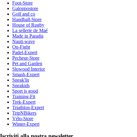
Foot-Store
Galoppostore
Golf and co
Handball-Store
House of Rugby
La sellerie de Maé
Made in Paradis
Nauti-wave
On-Fight
Padel-Expert
Pecheur-Store
Pet and Garden
Slowood Interior
Smash-Expert
Sneak'In
Sneakids
Sport is good
Training-Fit
Trek-Expert
Triathlon-Expert
TripNBikers
Vélo-Store
Winter-Expert
Iscriviti alla nostra newsletter