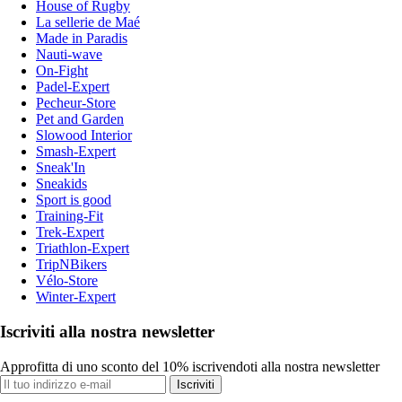
House of Rugby
La sellerie de Maé
Made in Paradis
Nauti-wave
On-Fight
Padel-Expert
Pecheur-Store
Pet and Garden
Slowood Interior
Smash-Expert
Sneak'In
Sneakids
Sport is good
Training-Fit
Trek-Expert
Triathlon-Expert
TripNBikers
Vélo-Store
Winter-Expert
Iscriviti alla nostra newsletter
Approfitta di uno sconto del 10% iscrivendoti alla nostra newsletter
Iscriviti