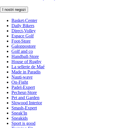
I nostri negozi
Basket-Center
Daily Bikers
Direct-Volley
Espace Golf
Foot-Store
Galoppostore
Golf and co
Handball-Store
House of Rugby
La sellerie de Maé
Made in Paradis
Nauti-wave
On-Fight
Padel-Expert
Pecheur-Store
Pet and Garden
Slowood Interior
Smash-Expert
Sneak'In
Sneakids
Sport is good