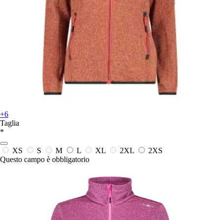
+6
Taglia
*
XS
S
M
L
XL
2XL
2XS
Questo campo è obbligatorio