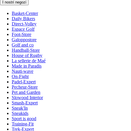
I nostri negozi
Basket-Center
Daily Bikers
Direct-Volley
Espace Golf
Foot-Store
Galoppostore
Golf and co
Handball-Store
House of Rugby
La sellerie de Maé
Made in Paradis
Nauti-wave
On-Fight
Padel-Expert
Pecheur-Store
Pet and Garden
Slowood Interior
Smash-Expert
Sneak'In
Sneakids
Sport is good
Training-Fit
Trek-Expert