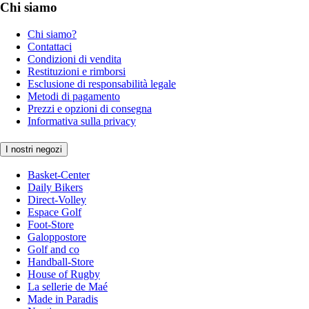
Chi siamo
Chi siamo?
Contattaci
Condizioni di vendita
Restituzioni e rimborsi
Esclusione di responsabilità legale
Metodi di pagamento
Prezzi e opzioni di consegna
Informativa sulla privacy
I nostri negozi
Basket-Center
Daily Bikers
Direct-Volley
Espace Golf
Foot-Store
Galoppostore
Golf and co
Handball-Store
House of Rugby
La sellerie de Maé
Made in Paradis