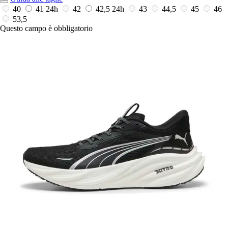
40
41
24h
42
42,5
24h
43
44,5
45
46
53,5
Questo campo è obbligatorio