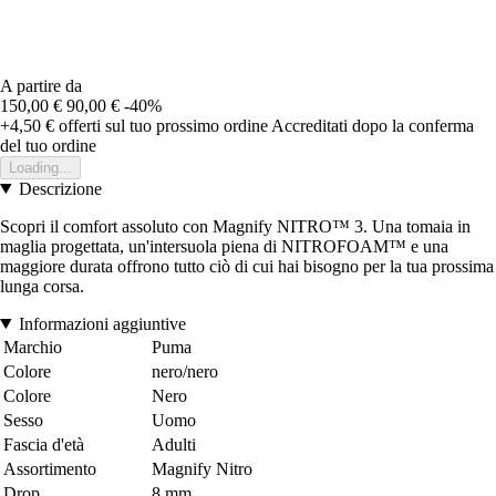
A partire da
150,00 €
90,00 €
-40%
+4,50 €
offerti sul tuo prossimo ordine
Accreditati dopo la conferma
del tuo ordine
Loading...
Descrizione
Scopri il comfort assoluto con Magnify NITRO™ 3. Una tomaia in
maglia progettata, un'intersuola piena di NITROFOAM™ e una
maggiore durata offrono tutto ciò di cui hai bisogno per la tua prossima
lunga corsa.
Informazioni aggiuntive
Marchio
Puma
Colore
nero/nero
Colore
Nero
Sesso
Uomo
Fascia d'età
Adulti
Assortimento
Magnify Nitro
Drop
8 mm