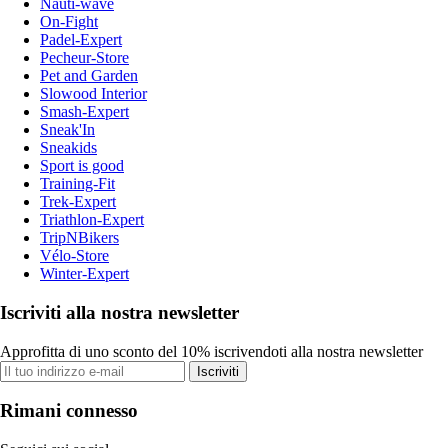
Nauti-wave
On-Fight
Padel-Expert
Pecheur-Store
Pet and Garden
Slowood Interior
Smash-Expert
Sneak'In
Sneakids
Sport is good
Training-Fit
Trek-Expert
Triathlon-Expert
TripNBikers
Vélo-Store
Winter-Expert
Iscriviti alla nostra newsletter
Approfitta di uno sconto del 10% iscrivendoti alla nostra newsletter
Iscriviti
Rimani connesso