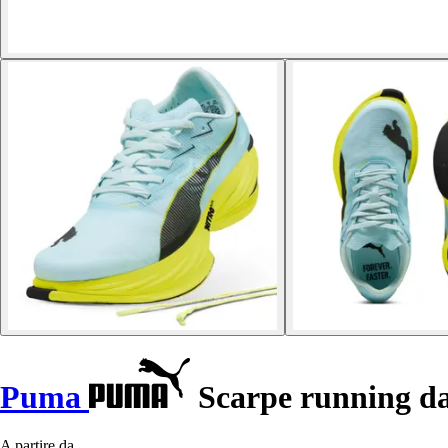
Puma
Scarpe running da
A partire da