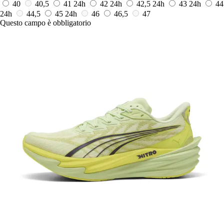
40
40,5
41
24h
42
24h
42,5
24h
43
24h
44
24h
44,5
45
24h
46
46,5
47
Questo campo è obbligatorio