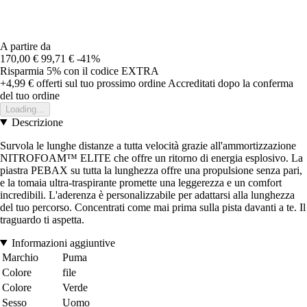
A partire da
170,00 €
99,71 €
-41%
Risparmia 5%
con il codice
EXTRA
+4,99 €
offerti sul tuo prossimo ordine
Accreditati dopo la conferma
del tuo ordine
Loading...
Descrizione
Survola le lunghe distanze a tutta velocità grazie all'ammortizzazione
NITROFOAM™ ELITE che offre un ritorno di energia esplosivo. La
piastra PEBAX su tutta la lunghezza offre una propulsione senza pari,
e la tomaia ultra-traspirante promette una leggerezza e un comfort
incredibili. L'aderenza è personalizzabile per adattarsi alla lunghezza
del tuo percorso. Concentrati come mai prima sulla pista davanti a te. Il
traguardo ti aspetta.
Informazioni aggiuntive
Marchio
Puma
Colore
file
Colore
Verde
Sesso
Uomo