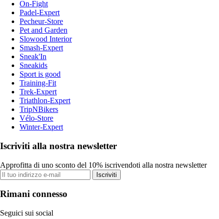
On-Fight
Padel-Expert
Pecheur-Store
Pet and Garden
Slowood Interior
Smash-Expert
Sneak'In
Sneakids
Sport is good
Training-Fit
Trek-Expert
Triathlon-Expert
TripNBikers
Vélo-Store
Winter-Expert
Iscriviti alla nostra newsletter
Approfitta di uno sconto del 10% iscrivendoti alla nostra newsletter
Iscriviti
Rimani connesso
Seguici sui social