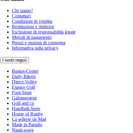
Chi siamo?
Contattaci
Condizioni di vendita
Restituzioni e rimborsi
Esclusione di responsabilità legale
Metodi di pagamento
Prezzi e opzioni di consegna
Informativa sulla privacy
I nostri negozi
Basket-Center
Daily Bikers
Direct-Volley
Espace Golf
Foot-Store
Galoppostore
Golf and co
Handball-Store
House of Rugby
La sellerie de Maé
Made in Paradis
Nauti-wave