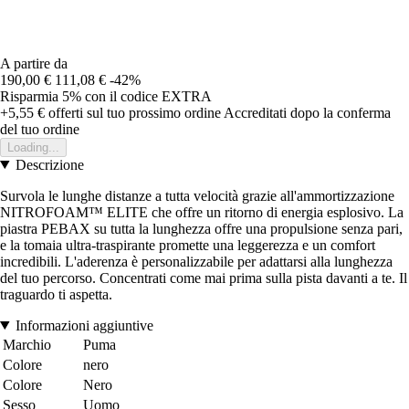
A partire da
190,00 €
111,08 €
-42%
Risparmia 5%
con il codice
EXTRA
+5,55 €
offerti sul tuo prossimo ordine
Accreditati dopo la conferma
del tuo ordine
Loading...
Descrizione
Survola le lunghe distanze a tutta velocità grazie all'ammortizzazione
NITROFOAM™ ELITE che offre un ritorno di energia esplosivo. La
piastra PEBAX su tutta la lunghezza offre una propulsione senza pari,
e la tomaia ultra-traspirante promette una leggerezza e un comfort
incredibili. L'aderenza è personalizzabile per adattarsi alla lunghezza
del tuo percorso. Concentrati come mai prima sulla pista davanti a te. Il
traguardo ti aspetta.
Informazioni aggiuntive
Marchio
Puma
Colore
nero
Colore
Nero
Sesso
Uomo