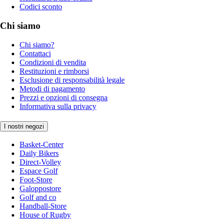
Codici sconto
Chi siamo
Chi siamo?
Contattaci
Condizioni di vendita
Restituzioni e rimborsi
Esclusione di responsabilità legale
Metodi di pagamento
Prezzi e opzioni di consegna
Informativa sulla privacy
I nostri negozi
Basket-Center
Daily Bikers
Direct-Volley
Espace Golf
Foot-Store
Galoppostore
Golf and co
Handball-Store
House of Rugby