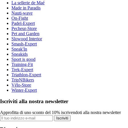
La sellerie de Maé
Made in Paradis
Nauti-wave
On-Fight
Padel-Expert
Pecheur-Store
Pet and Garden
Slowood Interior
Smash-Expert
Sneak'In
Sneakids
Sport is good
Training-Fit
Trek-Expert
Triathlon-Expert
TripNBikers
Vélo-Store
Winter-Expert
Iscriviti alla nostra newsletter
Approfitta di uno sconto del 10% iscrivendoti alla nostra newsletter
Iscriviti