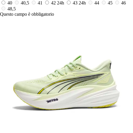
40
40,5
41
42
24h
43
24h
44
45
46
48,5
Questo campo è obbligatorio