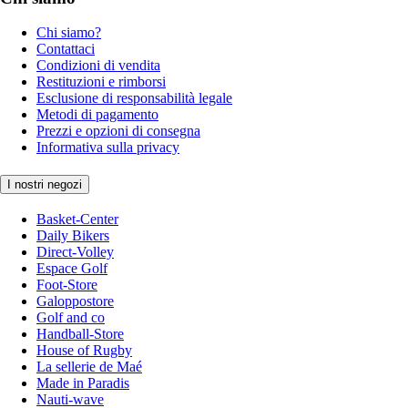
Chi siamo?
Contattaci
Condizioni di vendita
Restituzioni e rimborsi
Esclusione di responsabilità legale
Metodi di pagamento
Prezzi e opzioni di consegna
Informativa sulla privacy
I nostri negozi
Basket-Center
Daily Bikers
Direct-Volley
Espace Golf
Foot-Store
Galoppostore
Golf and co
Handball-Store
House of Rugby
La sellerie de Maé
Made in Paradis
Nauti-wave