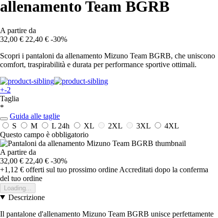
allenamento Team BGRB
A partire da
32,00 €
22,40 €
-30%
Scopri i pantaloni da allenamento Mizuno Team BGRB, che uniscono
comfort, traspirabilità e durata per performance sportive ottimali.
+-2
Taglia
*
Guida alle taglie
S
M
L
24h
XL
2XL
3XL
4XL
Questo campo è obbligatorio
A partire da
32,00 €
22,40 €
-30%
+1,12 €
offerti sul tuo prossimo ordine
Accreditati dopo la conferma
del tuo ordine
Loading...
Descrizione
Il pantalone d'allenamento Mizuno Team BGRB unisce perfettamente