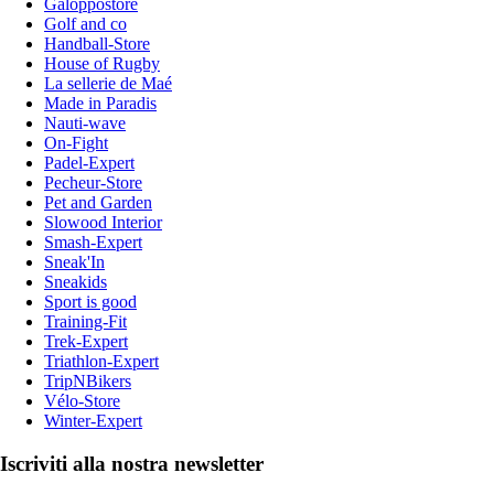
Galoppostore
Golf and co
Handball-Store
House of Rugby
La sellerie de Maé
Made in Paradis
Nauti-wave
On-Fight
Padel-Expert
Pecheur-Store
Pet and Garden
Slowood Interior
Smash-Expert
Sneak'In
Sneakids
Sport is good
Training-Fit
Trek-Expert
Triathlon-Expert
TripNBikers
Vélo-Store
Winter-Expert
Iscriviti alla nostra newsletter