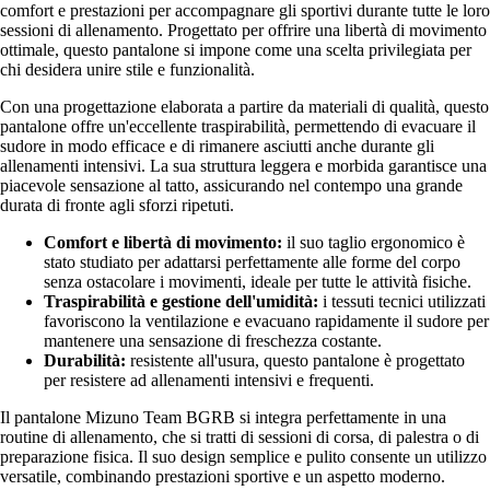
comfort e prestazioni per accompagnare gli sportivi durante tutte le loro
sessioni di allenamento. Progettato per offrire una libertà di movimento
ottimale, questo pantalone si impone come una scelta privilegiata per
chi desidera unire stile e funzionalità.
Con una progettazione elaborata a partire da materiali di qualità, questo
pantalone offre un'eccellente traspirabilità, permettendo di evacuare il
sudore in modo efficace e di rimanere asciutti anche durante gli
allenamenti intensivi. La sua struttura leggera e morbida garantisce una
piacevole sensazione al tatto, assicurando nel contempo una grande
durata di fronte agli sforzi ripetuti.
Comfort e libertà di movimento:
il suo taglio ergonomico è
stato studiato per adattarsi perfettamente alle forme del corpo
senza ostacolare i movimenti, ideale per tutte le attività fisiche.
Traspirabilità e gestione dell'umidità:
i tessuti tecnici utilizzati
favoriscono la ventilazione e evacuano rapidamente il sudore per
mantenere una sensazione di freschezza costante.
Durabilità:
resistente all'usura, questo pantalone è progettato
per resistere ad allenamenti intensivi e frequenti.
Il pantalone Mizuno Team BGRB si integra perfettamente in una
routine di allenamento, che si tratti di sessioni di corsa, di palestra o di
preparazione fisica. Il suo design semplice e pulito consente un utilizzo
versatile, combinando prestazioni sportive e un aspetto moderno.