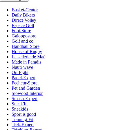
Basket-Center
Daily Bikers
Direct-Volley
Espace Golf
Foot-Store
Galoppostore
Golf and co
Handball-Store
House of Rugby
La sellerie de Maé
Made in Paradis
Nauti-wave
On-Fight
Padel-Expert
Pecheur-Store
Pet and Garden
Slowood Interior
Smash-Expert
Sneak'In
Sneakids
Sport is good
Training-Fit
Trek-Expert
Triathlon-Expert