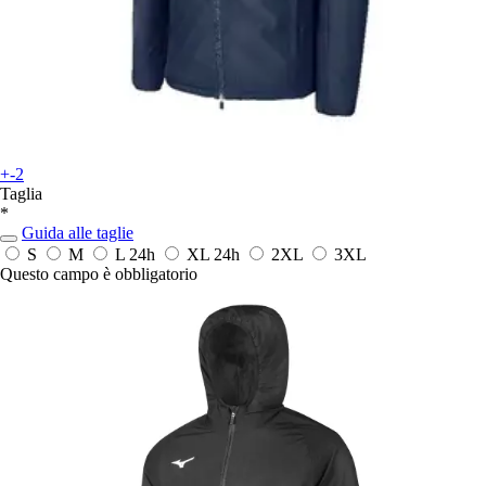
+-2
Taglia
*
Guida alle taglie
S
M
L
24h
XL
24h
2XL
3XL
Questo campo è obbligatorio