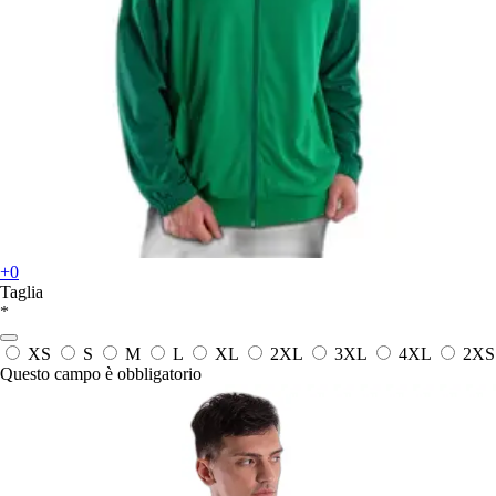
+0
Taglia
*
XS
S
M
L
XL
2XL
3XL
4XL
2XS
Questo campo è obbligatorio