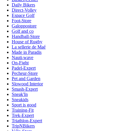
Daily Bikers
Direct-Volley
Espace Golf
Foot-Store
Galoppostore
Golf and co
Handball-Store
House of Rugby
La sellerie de Maé
Made in Paradis
Nauti-wave
On-Fight
Padel-Expert
Pecheur-Store
Pet and Garden
Slowood Interior
Smash-Expert
Sneak'In
Sneakids
Sport is good
Training-Fit
Trek-Expert
Triathlon-Expert
TripNBikers