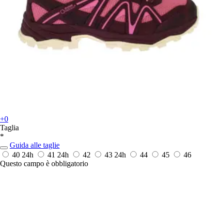
+0
Taglia
*
Guida alle taglie
40
24h
41
24h
42
43
24h
44
45
46
Questo campo è obbligatorio