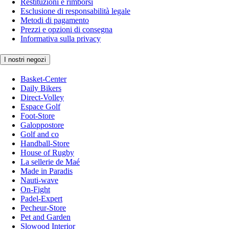
Restituzioni e rimborsi
Esclusione di responsabilità legale
Metodi di pagamento
Prezzi e opzioni di consegna
Informativa sulla privacy
I nostri negozi
Basket-Center
Daily Bikers
Direct-Volley
Espace Golf
Foot-Store
Galoppostore
Golf and co
Handball-Store
House of Rugby
La sellerie de Maé
Made in Paradis
Nauti-wave
On-Fight
Padel-Expert
Pecheur-Store
Pet and Garden
Slowood Interior