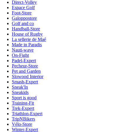
Direct-Volley
Espace Golf
Foot-Store
Galoppostore
Golf and co
Handball-Store
House of Rugby
La sellerie de Maé
Made in Paradis
Nauti-wave
On-Fight
Padel-Expert
Pecheur-Store
Pet and Garden
Slowood Interior
Smash-Expert
Sneak'In
Sneakids
Sport is good
Training-Fit
Trek-Expert
Triathlon-Expert
TripNBikers
Vélo-Store
Winter-Expert