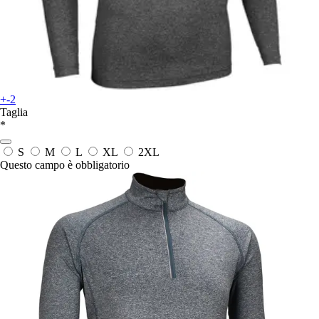
+-2
Taglia
*
S
M
L
XL
2XL
Questo campo è obbligatorio