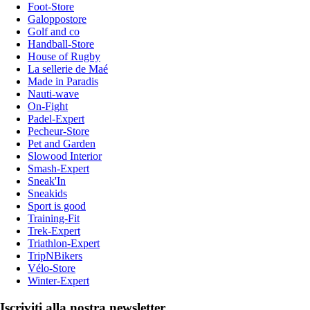
Foot-Store
Galoppostore
Golf and co
Handball-Store
House of Rugby
La sellerie de Maé
Made in Paradis
Nauti-wave
On-Fight
Padel-Expert
Pecheur-Store
Pet and Garden
Slowood Interior
Smash-Expert
Sneak'In
Sneakids
Sport is good
Training-Fit
Trek-Expert
Triathlon-Expert
TripNBikers
Vélo-Store
Winter-Expert
Iscriviti alla nostra newsletter