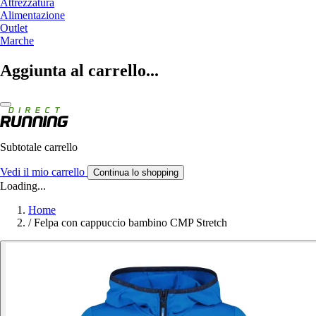
Attrezzatura
Alimentazione
Outlet
Marche
Aggiunta al carrello...
Subtotale carrello
Vedi il mio carrello
Continua lo shopping
Loading...
Home
/
Felpa con cappuccio bambino CMP Stretch