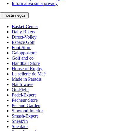
Informativa sulla privacy
I nostri negozi
Basket-Center
Daily Bikers
Direct-Volley
Espace Golf
Foot-Store
Galoppostore
Golf and co
Handball-Store
House of Rugby
La sellerie de Maé
Made in Paradis
Nauti-wave
On-Fight
Padel-Expert
Pecheur-Store
Pet and Garden
Slowood Interior
Smash-Expert
Sneak'In
Sneakids