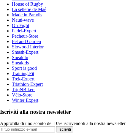
House of Rugby
La sellerie de Maé
Made in Paradis
Nauti-wave
On-Fight
Padel-Expert
Pecheur-Store
Pet and Garden
Slowood Interior
Smash-Expert
Sneak'In
Sneakids
Sport is good
Training-Fit
Trek-Expert
Triathlon-Expert
TripNBikers
Vélo-Store
Winter-Expert
Iscriviti alla nostra newsletter
Approfitta di uno sconto del 10% iscrivendoti alla nostra newsletter
Iscriviti